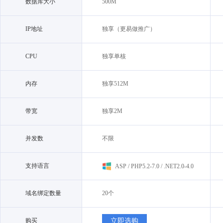
数据库大小
500M
IP地址
独享（更易做推广）
CPU
独享单核
内存
独享512M
带宽
独享2M
并发数
不限
支持语言
ASP / PHP5.2-7.0 / .NET2.0-4.0
域名绑定数量
20个
购买
立即选购