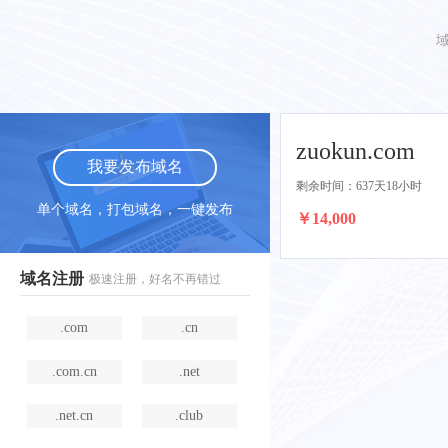
zuokun.com
我要发布域名
剩余时间：637天18小时
单个域名，打包域名，一键发布
￥14,000
域名注册
极速注册，好名不再错过
.com
.cn
.com.cn
.net
.net.cn
.club