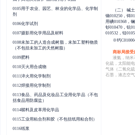
0105用于农业、园艺、林业的化学品、化学制
（二）
碱土金
剂
镝010250，铒0
用碘010368，镧
0106化学试剂
钐010470，钪01
0107摄影用化学用品及材料
010532，铥01
※
钙C0100
0108未加工的人造合成树脂，未加工塑料物质
（不包括未加工的天然树脂）
商标局接受
0109肥料
液氨，纳米
化硫，太阳能电
0110灭火用合成物
气体（二氧化硫
石墨，液态空气
0111淬火用化学制剂
0112焊接用化学制剂
0113食品、药品及化妆品工业用化学品（不包
括食品用防腐盐）
0114鞣料及皮革用化学品
0115工业用粘合剂和胶（不包括纸用粘合剂）
0116纸浆