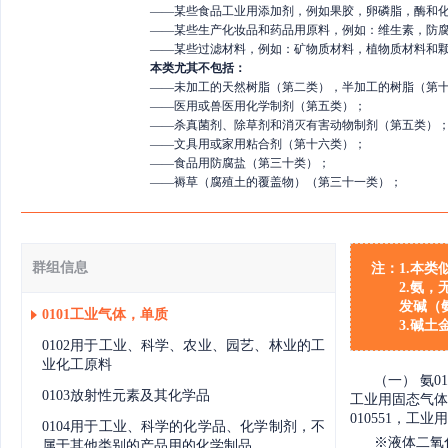
——
某些食品工业用添加剂，例如果胶，卵磷脂，酶和
——
某些生产化妆品和药品用原料，例如：维生素，防腐
——
某些过滤材料，例如：矿物质材料，植物质材料和
本类尤其不包括：
——
未加工的天然树脂（第二类），半加工的树脂（第
——
医用或兽医用化学制剂（第五类）；
——
杀真菌剂、除草剂和消灭有害动物制剂（第五类）
——
文具用或家用粘合剂（第十六类）；
——
食品用防腐盐（第三十类）；
——
褥草（腐殖土的覆盖物）（第三十一类）；
群组信息
注：
1.本
2.氨
发碱（
0101工业气体，单质
3.碱土
0102用于工业、科学、农业、园艺、林业的工
业化工原料
（一）
氨0
0103放射性元素及其化学品
工业用固态气体01
010551，工业用
0104用于工业、科学的化学品、化学制剂，不
※
液体二氧化
属于其他类别的产品用的化学制品