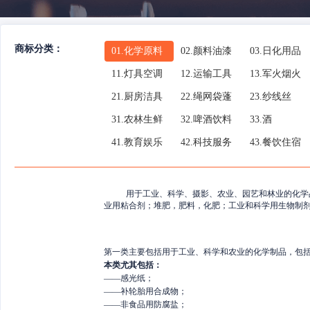
商标分类：
01.
化学原料
02.
颜料油漆
03.
日化用品
11.
灯具空调
12.
运输工具
13.
军火烟火
21.
厨房洁具
22.
绳网袋蓬
23.
纱线丝
31.
农林生鲜
32.
啤酒饮料
33.
酒
41.
教育娱乐
42.
科技服务
43.
餐饮住宿
用于工业、科学、摄影、农业、园艺和林业的化学
业用粘合剂；堆肥，肥料，化肥；工业和科学用生物制
第一类主要包括用于工业、科学和农业的化学制品，包
本类尤其包括：
——
感光纸；
——
补轮胎用合成物；
——
非食品用防腐盐；